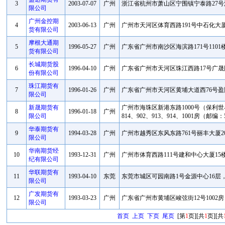
3
2003-07-07
广州
浙江省杭州市萧山区宁围镇宁泰路27号江
限公司
广州金控期
4
2003-06-13
广州
广州市天河区体育西路191号中石化大厦B塔
货有限公司
摩根大通期
5
1996-05-27
广州
广东省广州市南沙区海滨路171号1101楼
货有限公司
长城期货股
6
1996-04-10
广州
广东省广州市天河区珠江西路17号广晟国际
份有限公司
珠江期货有
7
1996-01-26
广州
广东省广州市天河区黄埔大道西76号盈隆广场
限公司
新晟期货有
广州市海珠区新港东路1000号（保利世界
8
1996-01-18
广州
限公司
814、902、913、914、1001房（邮编：5
华泰期货有
9
1994-03-28
广州
广州市越秀区东风东路761号丽丰大厦2
限公司
华南期货经
10
1993-12-31
广州
广州市体育西路111号建和中心大厦15
纪有限公司
华联期货有
11
1993-04-10
东莞
东莞市城区可园南路1号金源中心16层，
限公司
广发期货有
12
1993-03-23
广州
广东省广州市黄埔区峻弦街12号1002房
限公司
首页
上页
下页
尾页
[第
1
页][共
1
页][共