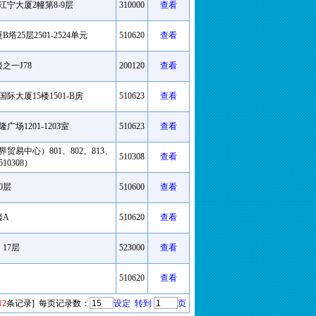
宁大厦2幢第8-9层
310000
查看
25层2501-2524单元
510620
查看
之一J78
200120
查看
大厦15楼1501-B房
510623
查看
1201-1203室
510623
查看
贸易中心）801、802、813、
510308
查看
10308）
0层
510600
查看
楼A
510620
查看
17层
523000
查看
510620
查看
12
条记录]
每页记录数：
设定
转到
页