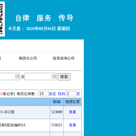
今天是： 2026年08月06日 星期四
司
期货分公司
投资咨询公司
至
12
条记录]
每页记录数：
设定
转到
页
址
邮编
地理位置
-B12室
523009
查看
第8层自编803A
510623
查看