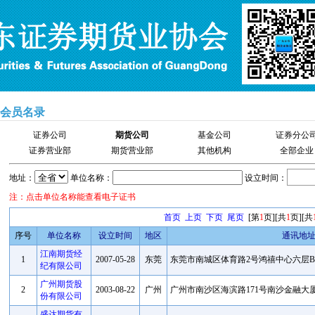
会员名录
证券公司
期货公司
基金公司
证券分公
证券营业部
期货营业部
其他机构
全部企业
地址：
单位名称：
设立时间：
注：点击单位名称能查看电子证书
首页
上页
下页
尾页
[第
1
页][共
1
页][共
序号
单位名称
设立时间
地区
通讯地
江南期货经
1
2007-05-28
东莞
东莞市南城区体育路2号鸿禧中心六层B11
纪有限公司
广州期货股
2
2003-08-22
广州
广州市南沙区海滨路171号南沙金融大厦
份有限公司
盛达期货有