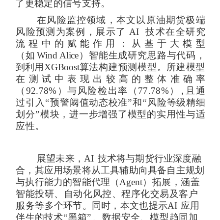
了更稳定的信号支持。
在风险监控领域，本文以原油期货极端
风险预测为案例，
展示了
AI
技术在全研究
流程中的赋能作用：从基于大模型
（如
Wind
Alice
）智能生成研究思路与代码，
到
利用
XGBoost
算法构建预测模型。所建模型
在测试中表现出较高的整体准
确率
（
92.78%
）与风险检出率（
77.78%
），
且通
过引入
“
预警
阈值动态校准
”
和
“
风险等级精细
划分
”
模块，进一步增强了模
型的实用性与适
应性。
展望未来，
AI
技术将与期货行业深度融
合，其应用场景将从工具辅助向具备自主规划
与执行能力的智能代
理（
Agent
）
拓展，涵盖
智能投研、自动化风控、程序化交易及客户
服务
等多个环节。
同时，本文也提示
AI
应用
伴生的技术
“
黑箱
”
、
数据安全、模型趋同加