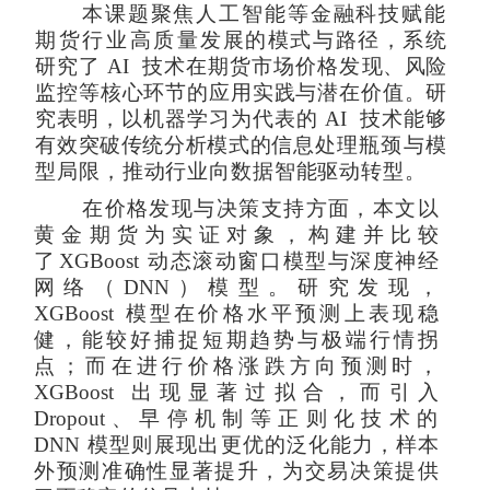
本课题聚焦人工智能等金融科技赋能
期货行业高
质量
发展的模式与路径，系统
研究了
AI
技术在期货市场价格发
现、风险
监控等核心环节的应用实践与潜在价值
。研
究表明，
以机器学习为代表的
AI
技术能够
有效突破传统分析模式的
信息处理瓶颈与模
型局限，推动行业向数据
智能驱动转型。
在价格发现与决策支持方面，本文以
黄金期货为实证对
象，构建并比较
了
XGBoost
动态滚动窗口模型与深度神经
网
络（
DNN
）模型。研究发现，
XGBoost
模型在价格水平预测
上表现稳
健，能较好捕捉短期趋势与极端行情拐
点；而在进
行价格涨跌方向预测时，
XGBoost
出现显著过拟合，而引入
Dropout
、早停机制等正则化技术的
DNN
模型则展现出更优
的泛化能力，样本
外预测准确性显著提升，为交易决策提供