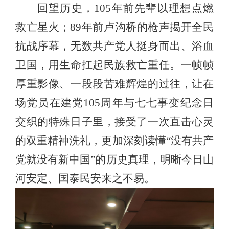
回望历史，
105
年前先辈以理想点燃
救亡星火；
89
年前卢沟桥的枪声揭开全民
抗战序幕，无数共产党人挺身而出、浴血
卫国，用生命扛起民族救亡重任。一帧帧
厚重影像、一段段苦难辉煌的过往，让在
场党员在建党
105
周年与七七事变纪念日
交织的特殊日子里，接受了一次直击心灵
的双重精神洗礼，更加深
刻读懂
“
没有共产
党就没有新中国
”
的
历史真理，明晰今日山
河安定、国泰民安来之不易。