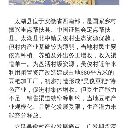
太湖
县
位于安徽省西南部，是国家乡村
振兴重点帮扶县、中国证监会定点帮扶
县。
太湖县
北中镇吴俊村生态
资源
优越，
但村内产业基础
较为
薄弱，
当地
村民主要
依靠种
植、
养殖
及
外出务工增收，收入渠
道单一。为盘活
村级
资源，吴俊村
近年来
利用闲置资产
改造
建成
占地
680
平方米
的
豆粑加工厂，
初步
打造
形成
“吴俊豆粑”
特
色
产业
，
促进
村集体
增收
。但受
生产能力
不足、销售渠道狭窄
等
制约，
当地豆粑
产
业规模化、品牌化发展受限，
生产
潜力未
能充分释放。
立足
吴俊村产业发展
痛点，广发期货深