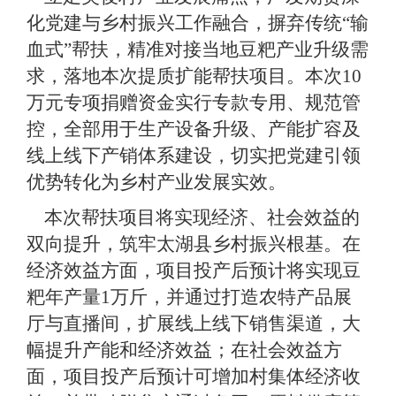
化党建与乡村振兴工作融合，摒弃传统
“输
血式”
帮扶，精准对接
当地
豆粑产业升级需
求，落地本次提质扩能帮扶项目。本次
10
万元专项捐赠资金实行专款专用、规范管
控，全部用于生产设备升级、产能扩容及
线上线下产销体系建设，切实把党建引领
优势转化为乡村产业发展实效。
本次
帮扶项目
将实现经济、社会效益
的
双向提升，筑牢
太湖县
乡村振兴根基。
在
经济效益方面，项目投
产
后
预计将实现豆
粑年产量
1
万斤，并通过打造农特产品展
厅与直播间，扩展线上线下销售渠道，大
幅提升产能和经济效益；在社会效益方
面，项目投产后预计可增加村集体经济收