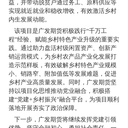
益，并带动脱贫户通过务工、原料供应等
实现就近就业和稳收增收，有效激活乡村
内生发展动能。
该项目是
广发期货积极践行
“千万工
程”
经验、赋能乡村特色产业升级的重要实
践。通过
助力
盘活村级闲置资产、创新产
销运营模式，为乡村农产品产业化发展打
造示范样板，有效破解乡村特色产业规模
小、销路窄、附加值低
等
发展难题，
促进
乡村产业高质量发展。
同时，
广发期货坚
持以项目化思维推动党业融合，
积极
搭
建
“党建+乡村振兴”
融合平台
，为项目顺利
落地开展夯实了政治保障。
下一步，广发期货将
继续发挥
党建
引领
优势
，坚守金融初心、勇担社会责任。一