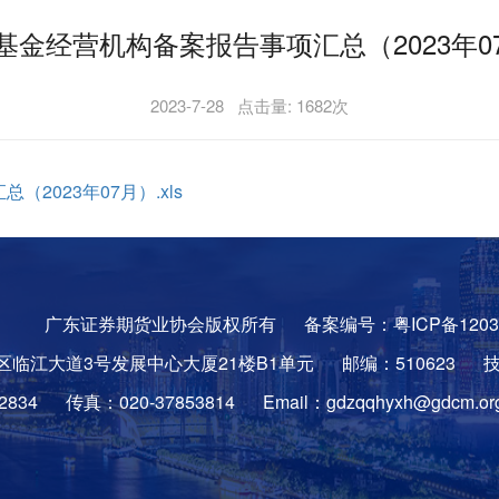
基金经营机构备案报告事项汇总（2023年0
2023-7-28
点击量:
1682
次
023年07月）.xls
广东证券期货业协会版权所有
备案编号：粤ICP备1203
临江大道3号发展中心大厦21楼B1单元
邮编：510623
834
传真：020-37853814
Email：gdzqqhyxh@gdcm.org