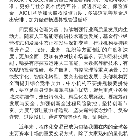
准，更好与社会资本优势互补，促进
养老金、保险资
金、AIC机构
等加大股权投资力度，多渠道完善基金退
出安排，加力促进畅通募投管退循环
。
四要
坚持创新
为基，持续增强行业高质量发展内生
动力
。
随着人工智能等前沿技术蓬勃发展，基金行业经
营
模式和发展生态正在发生深刻变革
。
行业机构要持续
提升产品、服务、业务、组织等方面创新的广度和深
度，更加全面、更加有效对接市场需求。
要加强科技赋
能，
稳妥有序
探索运用人工智能、大数据等新
技术，有
效赋能投资投研、客户服务、内控管理等重点场景，加
快数字化、智能化转型。
要
突出
错位发展
，头部机构要
全面提升综合竞争实力，中小机构不要拼规模要拼特
色，要立足自身资源禀赋与核心优势，聚焦重点业务领
域深耕细作，走出特色化、精品化发展路线
。
要
统筹好
发展与安全
，加强创新全过程风险防控，坚持创新节
奏、力度与管理能力相适配，坚决遏制概念炒作、复杂
嵌套、过度投机、通道空转等伪创新、乱创新。
近年来，
程序
化交易已成为包括我国在内的全球
各
主要资本市场的重要
交易方式
。
除了大家熟知的量化私