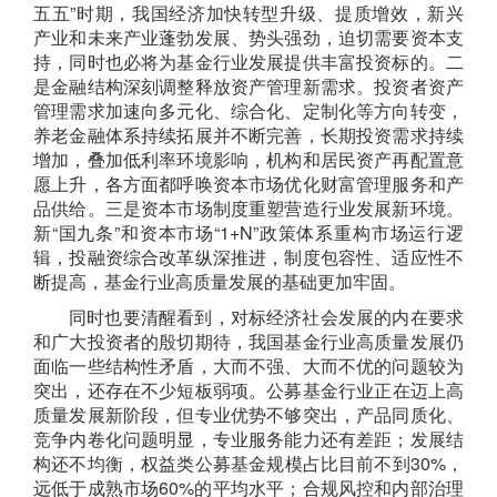
五五
”
时期，我国经济加快转型升级、提质增效，新兴
产业和未来产业蓬勃发展、势头强劲，迫切需要资本支
持，同时也必将为基金行业发展提供丰富投资标的。
二
是
金融结构深刻调整释放资产管理新
需求。投资者资产
管理需求加速向多元化、综合化、定制化等方向转变，
养老金融体系持续拓展并不断完善，长期投资需求持续
增加，叠加低利率环境影响，机构和居民资产再配置意
愿上升，各方面都呼唤资本市场优化财富管理服务和产
品供给。
三是
资本市场制度重塑营造行业发展新环境。
新
“
国九条
”
和资本市场
“
1+N
”
政策体系重构市场运行逻
辑，投融资综合改革纵深推进，制度包容性、适应性不
断提高，基金行业高质量发展的基础更加牢固
。
同时也要清醒看到，对标经济社会发展的内在要求
和广大投资者的殷切期待，
我国基金行业
高质量发展仍
面临一些结构性矛盾，大而不强、大而不优的问题较为
突出，还存在不少短板弱项。
公募基金
行业
正在
迈上高
质量发展新阶段，但
专业优势不够突出，产品同质化、
竞争内卷化问题明显，专业服务能力还有差距；发展结
构还不均衡，权益类公募基金规模占比目前不到
30%，
远低于成熟市场60%的平均水平；
合规风控和内部治理