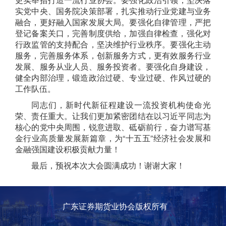
实党中央、
国务院
决策部署，
扎实
推动行业党建
与
业务
融合，更好融入国家发展大局
。
要
强化
自律
管理，
严把
登记备案关口，完善制度供给，加强自律检查，强化对
行政监管的支持配合，坚决维护行业秩序
。
要
强化主动
服务
，
完善服务体系，创新服务方式，更有效
服务行业
发展、服务从业人员、服务投资者。
要
强化
自身建设
，
健全内部治理，锻造
政治过硬、专业过硬、作风过硬的
工作
队伍。
同志们，
新时代新征程
建设一流投资机构使命光
荣、责任重大。让我们更加紧密团结在以习近平同志为
核心的党中央周围，锐意进取
、
砥砺前行，
奋力谱写基
金行业高质量发展新篇章，
为“十五五”
经济社会
发展
和
金融强国建设
积极贡献力量
！
最后，
预祝
本次
大会圆满成功！
谢谢大家！
广东证券期货业协会版权所有