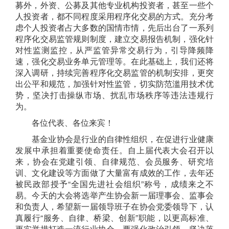
募外，外资、公募及其他专业机构投资者，甚至一些个
人投资者，都不同程度采用程序化交易的方式。充分考
虑个人投资者占大多数的国情市情，先后出台了一系列
程序化交易监管规则制度，建立交易报告机制，强化针
对性监测监控，从严监管异常交易行为，引导降频降
速，强化交易业务单元管理等。在此基础上，我们还将
深入调研，持续完善程序化交易监管的机制安排，更突
出公平和规范，加强针对性监管，切实防范滥用技术优
势，坚决打击操纵市场、扰乱市场秩序等违法违规行
为。
各位代表、各位来宾！
基金业协会是行业的自律性组织，在促进行业健康
发展中承担着重要使命责任。
自上届代表大会
召开
以
来，协会
在党建引领、自律规范、会员服务、研究培
训、文化建设等方面
做了大量
富
有成效
的
工作，去年
还
被民政部
授予
“全国先进社会组织”
称号
，
成绩来之不
易。
今天的大会
将选举产生协会新一届
理事会、监事会
和负责人，
希望新一届领导班子在协会党委领导下，认
真履行
“服务、自律、桥梁、创新”职能
，以更高标准、
更实举措打造一流行业协会
。
要
强化政治引领，
坚决落