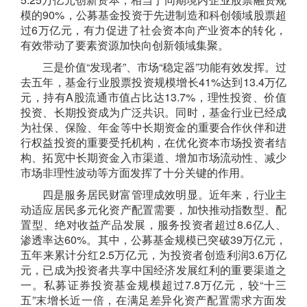
模的90%
，
公募基金投资
于先进
制造和科创领域股票超
过
6万亿元
，有力促进了社会资本向产业资本的转化，
有效带动了
要素资源
加快
向
创
新领域
集聚。
三
是
价值“发现者”、市场“稳定器”功能有效发挥
。
过
去五年，基金行业
股票
投资
规模增长
41%
达到
13.4万亿
元
，
持有
A股
流通市值占比达
13.7%，理性投资、价值
投资、长期投资成为广泛共识。同时，基金行业已经成
为社保、保险、年金等中长期资金的重要合作伙伴和进
行权益投资的重要受托机构，在优化资本市场投资者结
构、拓宽中长期资金入市渠道、增加市场流动性、减少
市场非理性波动等方面发挥了十分关键的作用。
四
是
服务居民
财富管理成效明显
。
近年来，行业主
动适应居民多元化资产配置需要，加快推动指数型、配
置型、绝对收益产品发展，
服务投资者超
过
8.6
亿人
、
渗透率达
60%
。其中，公募基金规模已突破
39万亿元，
五年来
累计分红
2.5
万亿元，
为投资者创造利润
3.6万亿
元，
已成
为投资者
共
享
中国
经济发展
红利的重要渠道之
一
。
私募证券投资基金规模超过
7.8万亿元，较“十三
五”末增长近一倍，在满足差异化资产配置需求方面发