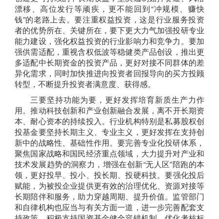
漂移、高位发行等顽疾
，
更
不能回到“冲规模、赚快
钱”的老路上去
。
要注重权益投资
，
这是行业服务投资
者的优势所在、关键所在，要下更大力气加强投研专业
能力建设，强化权益投资的行业影响力和竞争力。
要加
强
供需适配，
重视
含权低波
等
稳健类产品创设，
推出更
多适配中长期资金的投资产品，更好对接不同群体的差
异化需求，同时加快推进向投资者回报导向的买方投顾
转型
，不断提升投资者满意度、获得感。
三
要
坚持
功能
为要，更好发挥培育
新质生产力作
用
。
推动科技创新和产业创新融合发展
，离不开长期
资
本、
耐心
资本的持续
投入
。
行业机构
特别是私募股权创
投基金要坚
持长期主义、专业主义，更好发挥在支持创
新中的战略性、基础性作用。要完善专业化投研体系，
聚焦国家战略和国民经济重点领域，大力提升对产业和
技术发展趋势的洞察力，增强在创新
“
无人区
”
陪跑的本
领，
更好投早、投小、投长期、投硬科技。
要
强化投后
赋能，
为被投企业提供更有效的治理优化、资源对接等
长期陪伴和服务，助力穿越周期、提升价值。
监管部门
和自律机构
也应当与有关方面一道，进一步完善配套支
持政策，积极支持国资基金健全容错机制、优化考核标