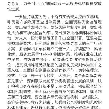
导意见，
力争
“
十五五
”
期间建设一流投资机构取得突破
性进展。
一
要
坚
持规范为先，不断夯实
合规风控
内在基础
。
昨天发布的
私募基金指导意见，全面调整优化监管理
念，
突出
完善
加强监管、防范风险的
制度
机制
，
突出
强
化法治和
市场化监督约束
，
突出
加强
央地
和
部际协同联
动
，
对未来一段时期监管工作作出全面部署。证监会正
按照部署要求，研究制定贯彻落实指导意见的三年行动
方案，
并会同相关单位
建立完善准入、
持续监管、风险
化解、服务发展
等
“
1+N+X
”
制度体系
，
推动行业在规范
中发展、在发展中提升。
私募基金
要切实提高政治站
位，把贯彻指导意见及配套的监管制度规则作为重中之
重来抓，全面落实到展业全过程各环节，切实在理念、
模式、行动上来一个大转变、大提升。要全面对标对表
意见要求，深刻汲取此前部分机构冒进发展的教训，认
真检视自身存在的短板不足，主动适应、积极配合监管
体制机制调整，全面优化完善自身的管理体制、规章制
度和工作流程。要
立足实际完善治理机制
，加强股东、
高管等关键少数行为约束，加强内部合规制度和风控指
标体系建设。严格行为规范，依法合规做好信息披露，