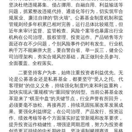
坚决
杜绝
违规募集、
侵占挪用、
自融自用、
利益输送等
问题，抓紧整改违规代持、通道化等行为，
切实筑牢合
规展业、廉洁自律的
“
防火墙
”
。
公募基金
制度机制和监
管规则经多年积累已相对完善，运行总体比较规范，但
近年来审计监督、监管检查、风险个案等也暴露出行业
机构在公司治理、股权管理、投资运作、产品销售等方
面还存在不少问题，个别风险事件仍时有发生。行业机
构千万不能麻痹大意，
要自警自省、举一反三，健全公
司治理架构，夯实合规风控基础，
真正做到全员参与、
全面覆盖、全程落实
。
二
要
坚持客户为本，始终注重
投资者利益优先。
无
论是公募基金还是私募基金，
都要坚守
“
受人之托、代
客理财
”
的信义义务
，持续强化制度约束和利益重构，
加
快实现从
“
重规模
”
向
“
重回报
”
的转型
。
当前
公募基金改
革迎来了
“
棋至中盘
”
的关键节点，行业声誉有所回升，
必须要毫不放松、再接再厉，持续巩固拓展改革发展成
果。
要强化利益
绑定
，
在公司治理、
产品
发行
、
投资运
作
、绩效考核
等各个方面落实好监管新规和改革要求，
提升投资运作稳健性，增强逆周期思维，努力为投资者
创造更可持续的中长期收益，
坚决遏制赌押赛道、风格