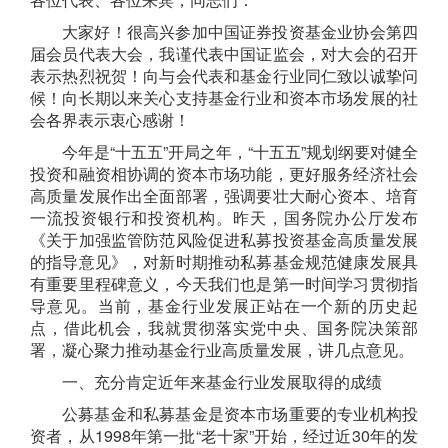
大家好！
很高兴参加
中国证券投资基金业协会第四
届会员代表大会，我
谨
代表中国证监会，对大会的召开
表示热烈祝贺
！
向与会代表和基金行业同仁致以诚挚问
候
！向长期以来关心支持基金行业和资本市场发展的社
会各界表示衷心感谢！
今年是“十五五”开局之年
，
“十
五
五”
规划纲要对健全
投资和融资相协调的资本市场功能，更好服务经济社
会
高质量发展作出全面部署，强调要壮大耐心资本、培育
一流投资银行和投资机构。昨天，国务院办公厅发布
《关于加强监管防范风险促进私募投资基金高质量发展
的指导意见》，对新时期推动私募基金规范健康发展
具
有重要里程碑意义，今天我们也是第一时间学习贯彻指
导意见
。当前，基金行业发展正站在一个新的历史起
点，借此机会，我就贯彻落实党中央、国务院决策部
署，凝心聚力
推动基金行业高质量发展，
讲几点意见
。
一、充分肯定
近年来
基金行业
发展
取得的成绩
公募基金和私募基金是资本市场重要的专业机构投
资者，
从1998
年
第一批“老十家”
开始，经过近
30年的发