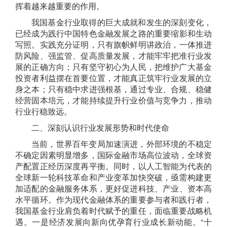
挥着越来越重要的作用。
我国
基金行业取得的巨大成就和发生的
深刻变化，
已经成为践行
中国特色
金融
发展之路的
重要缩影和
生动
写照
。
实践充分证明，
只有旗帜鲜明讲政治，
一体推进
防风险、强监管、促高质量发展，
才能
牢牢把准
行业发
展的正确方向；只有坚守初心为人民，
把维护广大基金
投资者利益摆在首要位置，
才能真正筑牢行业
发展
的立
身之本；只有
稳中求进强根基，通过专业、合规、稳健
经营固本培元，
才能持续提升行业价值与竞争力
，推动
行业行稳致远
。
二、深刻认识行业发展形势和时代使命
当前，世界百年变局加速演进，外部环境的不稳定
不确定因素明显增多，国际金融市场高位波动，全球资
产配置正经历深度再平衡。同时，以人工智能为代表的
全球新一轮科技革命和产业变革加快突破，亟需构建更
加适配的金融服务体系，更好促进
科技
、
产业
、资本
高
水平循环
。作为现代金融体系的重要参与者和践行者，
我国基金行业肩负着时代赋予的重任，面临重要战略机
遇。
一是
经济发展向新向优孕育行业成长新动能。
“
十