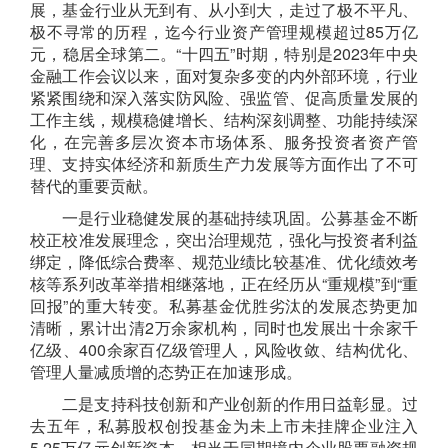
展
，
基金行业
从无到有、从小到大，走过了
极不平凡、
极不寻常
的历程
，
迄今行业资产
管理规模
超过
85万亿
元，稳居全球第二
。
“十四五”时期，特别是
2023年
中央
金融工作会议以来，面对复杂多变的内外部环境，行业
紧紧围绕和深入落实防风险、强监管、促高质量发展的
工
作主线，规模稳健增长、结构深刻调整、功能持续深
化，在完善多层次资本市场体系、服务投资者资产管
理、支持实体经济和新质生产力发展等方面作出了不可
替代的重要贡献
。
一
是
行业
稳健发展的基础持续巩固
。
公募基金不断
校正校准发展理念，突出治理规范，强化与投资者利益
绑定，
降低综合费率
、
规范
业绩比较基准、
优化
绩效考
核
等系列
改革
举措相继落地
，
正在经历从“重规模”到“重
回报”的重大转变
。
私募基金优胜劣汰的发展态势更加
清晰
，累计出清2万余家机构，
同时也
发展出
十余
家千
亿级、4
00余
家百亿级管理人，
风险收敛、
结构优化、
管理人
量减质增
的态势正在加速形成
。
二
是
支持科技创新和产业创新的作用日益彰显
。
过
去五年
，私募股权创投基金为未上市未挂牌企业注入
5.25万亿元创新资本，相当于同期境内企业股票
融资
规