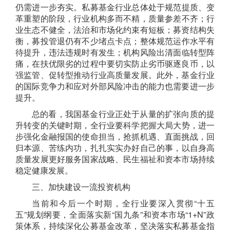
仍需进一步夯实。
私募基金行业
总
体处于规范提质、
变
革重塑
的
阶段
，
行业机构
多而不精
，
质量参差不齐
；行
业生态不健全，法治和市场化约束有短板；
募资结构失
衡，
募投管退仍有不少堵点卡点；
整体
规范
运作水平有
待提升
，
违法违规时有发生；
机构风险出清面临转型阵
痛，在扶优限劣的过程中要切实防止劣
币驱逐良币，以
强监管、促转型推动行业高质量发展。此外，基金行业
的国际竞争力和应对外部风险冲击的能力也需要进一步
提升。
总的看，我国基金行业正处于从量的扩张向质的提
升转变的关键时期，
全行业要
科学
把握
大局
大势
，进一
步强化金融报国的使命担当，抢抓机遇、直面挑战，回
归本源、苦练内功，扎扎实实办好自己的事
，
以自身高
质量发展更好服务国家战略、民生福祉和资本市场持续
稳定健康发展。
三、
加快
建设一流投资机构
当前和今后一个时期，全行业要
深入
贯彻
“
十五
五
”
规划纲要，全面落实
新“国九条”和资本市场“1+N”政
策
体系，持续深化公募基金改革，坚决落实私募基金指