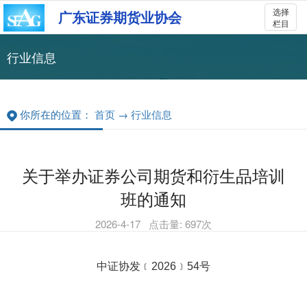
选择
广东证券期货业协会
栏目
行业信息
你所在的位置：
首页
→
行业信息
关于举办证券公司期货和衍生品培训
班的通知
2026-4-17
点击量:
697
次
中证协
发
﹝
202
6
﹞
54
号