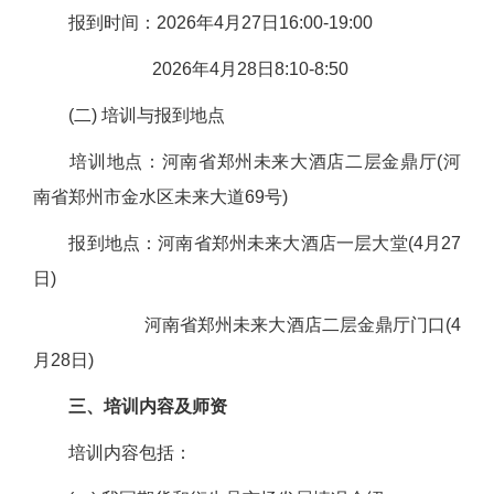
报到时间：202
6
年
4
月
27
日
16
:
0
0-
1
9:00
2026年4月28日8
:
10-8
:
50
(二) 培训与报到地点
培训地点：
河南省郑州未来大酒店
二
层
金鼎
厅(河
南省郑州市金水区未来大道69号)
报到地点：
河南省郑州未来大酒店
一
层
大堂(
4月27
日
)
河南省郑州未来大酒店
二
层
金鼎
厅
门口(4
月28日)
三、培训内容及师资
培训内容包括：