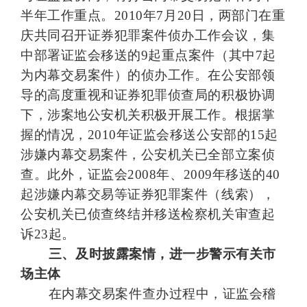
半年工作重点。
2010
年
7
月
20
日，两部门在重
庆共同召开证券犯罪案件侦办工作会议，集
中部署证监会移送的
9
起重点案件（其中
7
起
为内幕交易案件）的侦办工作。在公安部领
导的高度重视和证券犯罪侦查局的积极协调
下，涉案地公安机关积极开展工作。根据掌
握的情况，
2010
年证监会移送公安部的
15
起
涉嫌内幕交易案件，公安机关已全部立案侦
查。此外，证监会
2008
年、
2009
年移送的
40
起涉嫌内幕交易等证券犯罪案件（线索），
公安机关已侦查终结并移送检察机关审查起
诉
23
起。
三、及时披露案情，进一步警示有关市
场主体
在内幕交易案件查办过程中，证监会稽