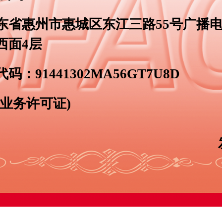
东省惠州市惠城区东江三路55号广播
西面4层
代码：
91441302MA56GT7U8D
业务许可证)