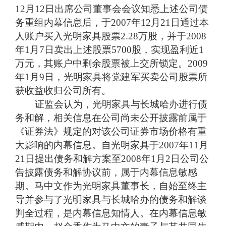
12
月
12
日
出席公司董事会会议知悉上述公司债
务重组内幕信息后，于
2007
年
12
月
21
日
通过本
人账户买入光明家具股票
2.28
万股，并于
2008
年
1
月
7
日
卖出上述股票
5700
股，实现盈利近
1
万元，其账户中剩余股票被上交所锁定。
2009
年
1
月
9
日
，光明家具将党建军买卖公司股票所
获收益收归公司所有。
证监会认为，光明家具与长城哈办进行债
务和解，相关信息在公司尚未公开披露前属于
《证券法》规定的对该公司证券市场价格有重
大影响的内幕信息。自光明家具于
2007
年
11
月
21
日提出债务和解方案至
2008
年
1
月
2
日公司公
告披露债务和解协议前，属于内幕信息敏感
期。马中文作为光明家具董事长，自始至终主
导并参与了光明家具与长城哈办的债务和解谈
判全过程，是内幕信息知情人。在内幕信息敏