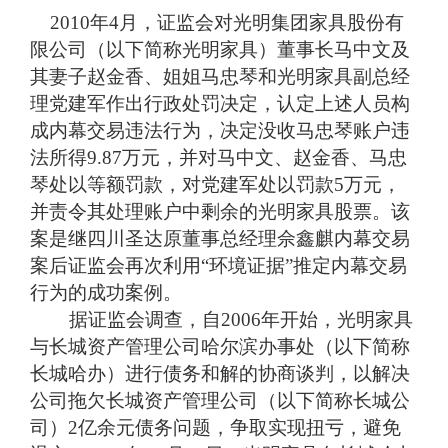
2010
年
4
月，证监会对光明集团家具股份有
限公司（以下简称光明家具）董事长马中文及
其妻子赵金香、姐姐马忠琴和光明家具副总经
理党建军作出行政处罚决定，认定上述人员构
成内幕交易违法行为，决定没收马忠琴账户违
法所得
9.87
万元，并对马中文、赵金香、马忠
琴处以等额罚款，对党建军处以罚款
5
万元，
并责令其处理账户中剩余的光明家具股票。该
案是继四川圣达原董事总经理佘鑫麒内幕交易
案后证监会再次利用“环境证据”推定内幕交易
行为的成功案例。
据证监会调查，自
2006
年开始，光明家具
与长城资产管理公司哈尔滨办事处（以下简称
长城哈办）进行债务和解的协商谈判，以解决
公司拖欠长城资产管理公司（以下简称长城公
司）
2
亿余元债务问题，争取实现扭亏，避免