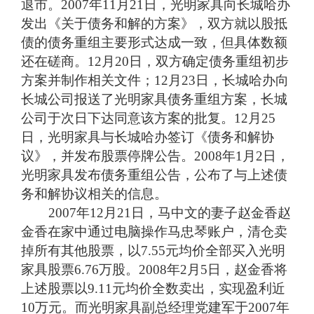
退市。
2007
年
11
月
21
日，光明家具向长城哈办
发出《关于债务和解的方案》，双方就以股抵
债的债务重组主要形式达成一致，但具体数额
还在磋商。
12
月
20
日，双方确定债务重组初步
方案并制作相关文件；
12
月
23
日，长城哈办向
长城公司报送了光明家具债务重组方案，长城
公司于次日下达同意该方案的批复。
12
月
25
日，光明家具与长城哈办签订《债务和解协
议》，并发布股票停牌公告。
2008
年
1
月
2
日，
光明家具发布债务重组公告，公布了与上述债
务和解协议相关的信息。
2007
年
12
月
21
日
，马中文的妻子赵金香赵
金香在家中通过电脑操作马忠琴账户，清仓卖
掉所有其他股票，以
7.55
元均价全部买入光明
家具股票
6.76
万股。
2008
年
2
月
5
日
，赵金香将
上述股票以
9.11
元均价全数卖出，实现盈利近
10
万元。而光明家具副总经理党建军于
2007
年