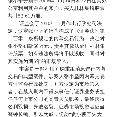
张小坚分别于
2006
年
11
月
14
日
和
22
日在其办
公室利用其弟弟的账户，买入桂林集琦股票
共计
52.61
万股。
证监会于
2010
年
12
月作出行政处罚决
定，认定张小坚的行为构成了《证券法》第
二百零二条所规定的内幕交易行为，决定对
张小坚罚款
60
万元，责令其依法处理桂林集
琦股票，如有违法所得将予以没收，同时对
其实施为期
5
年的市场禁入。
本案是一起利用并购重组消息进行内幕
交易的典型案件。涉案人张小坚因内幕交易
被证监会行政处罚，并被认定为市场禁入
者，在禁入期内不得从事任何证券业务或担
任任何上市公司的高管人员职务，最终落得
名利双损，身败名裂。证券市场投资者应当
警钟长鸣、引以为戒，切勿“贪小便宜失大