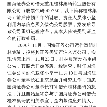
国海证券公司借壳重组桂林集琦药业股份有
限公司（股票代码
000750
，以下简称桂林集
琦）前后停顿四年的谜底。责任人员张小坚
利用内幕信息买入借壳公司股票，案发后导
致公司重组进程停滞，其本人依法受到证监
会的行政处罚。
2006
年
11
月，国海证券公司运作重组桂
林集琦，拟将其证券类资产注入该公司，实
现借壳上市。
11
月
23
日
，桂林集琦发布重组
公告，其股票开始停牌。经调查，时任国海
证券公司副总裁张小坚于
11
月
13
日
与国海证
券公司董事长在北京见面并研究工作，知悉
国海证券公司董事长打算借壳桂林集琦的想
法，并且自始至终参与了国海证券公司借壳
桂林集琦的相关事宜，是内幕信息知情人。