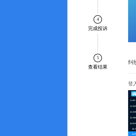
4
完成投诉
5
纠
查看结果
登