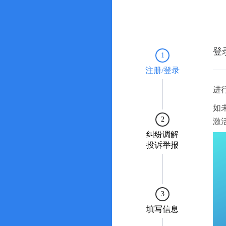
登
1
注册/登录
进
如
2
激
纠纷调解
投诉举报
3
填写信息